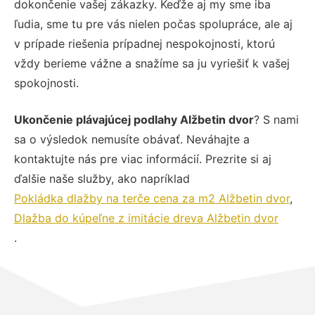
dokončenie vašej zákazky. Keďže aj my sme iba
ľudia, sme tu pre vás nielen počas spolupráce, ale aj
v prípade riešenia prípadnej nespokojnosti, ktorú
vždy berieme vážne a snažíme sa ju vyriešiť k vašej
spokojnosti.
Ukončenie plávajúcej podlahy Alžbetin dvor
? S nami
sa o výsledok nemusíte obávať. Neváhajte a
kontaktujte nás pre viac informácií. Prezrite si aj
ďalšie naše služby, ako napríklad
Pokládka dlažby na terče cena za m2 Alžbetin dvor
,
Dlažba do kúpeľne z imitácie dreva Alžbetin dvor
.