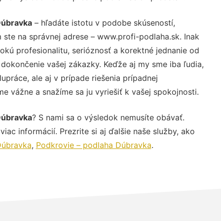
Dúbravka
– hľadáte istotu v podobe skúseností,
 ste na správnej adrese – www.profi-podlaha.sk. Inak
ú profesionalitu, serióznosť a korektné jednanie od
dokončenie vašej zákazky. Keďže aj my sme iba ľudia,
upráce, ale aj v prípade riešenia prípadnej
e vážne a snažíme sa ju vyriešiť k vašej spokojnosti.
Dúbravka
? S nami sa o výsledok nemusíte obávať.
iac informácií. Prezrite si aj ďalšie naše služby, ako
Dúbravka
,
Podkrovie – podlaha Dúbravka
.