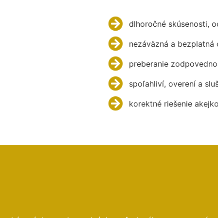
dlhoročné skúsenosti, 
nezáväzná a bezplatná 
preberanie zodpovednos
spoľahliví, overení a slu
korektné riešenie akejk