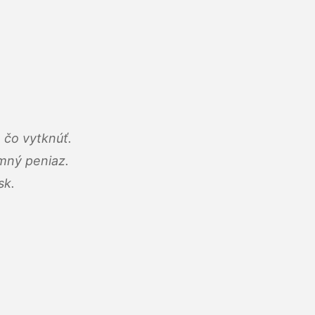
 čo vytknúť.
umný peniaz.
sk.