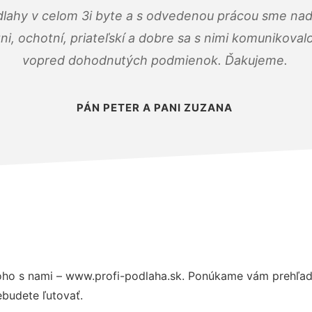
dlahy v celom 3i byte a s odvedenou prácou sme nad
zni, ochotní, priateľskí a dobre sa s nimi komunikoval
vopred dohodnutých podmienok. Ďakujeme.
PÁN PETER A PANI ZUZANA
ho s nami – www.profi-podlaha.sk. Ponúkame vám prehľad 
budete ľutovať.