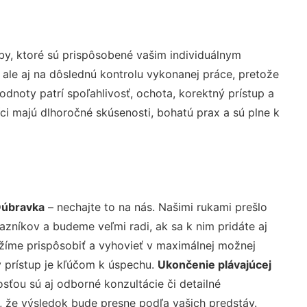
y, ktoré sú prispôsobené vašim individuálnym
 ale aj na dôslednú kontrolu vykonanej práce, pretože
noty patrí spoľahlivosť, ochota, korektný prístup a
i majú dlhoročné skúsenosti, bohatú prax a sú plne k
Dúbravka
– nechajte to na nás. Našimi rukami prešlo
níkov a budeme veľmi radi, ak sa k nim pridáte aj
žíme prispôsobiť a vyhovieť v maximálnej možnej
 prístup je kľúčom k úspechu.
Ukončenie plávajúcej
sťou sú aj odborné konzultácie či detailné
u, že výsledok bude presne podľa vašich predstáv.