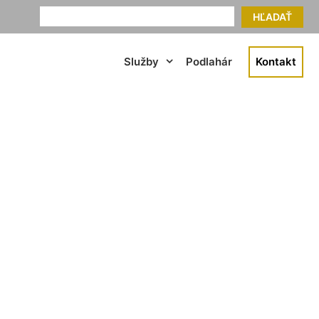
HĽADAŤ
Služby
Podlahár
Kontakt
y Dúbravka