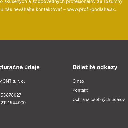
 to skúsených a zodpovedných profesionálov za rozumný
ku nás neváhajte kontaktovať – www.profi-podlaha.sk.
kturačné údaje
Dôležité odkazy
MONT s. r. o.
O nás
Kontakt
: 53878027
Ochrana osobných údajov
: 2121544909