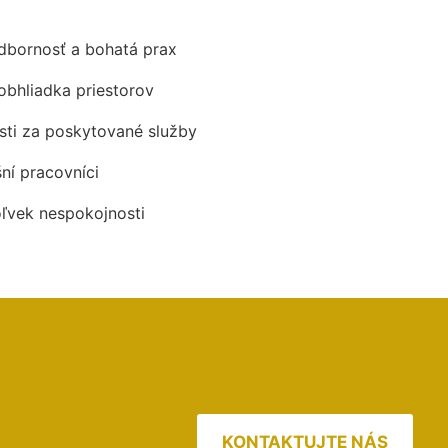
odbornosť a bohatá prax
obhliadka priestorov
ti za poskytované služby
šní pracovníci
oľvek nespokojnosti
KONTAKTUJTE NÁS