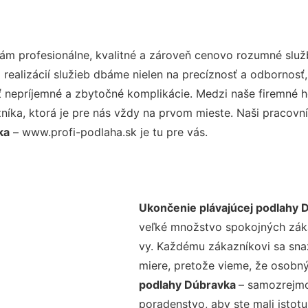
m profesionálne, kvalitné a zároveň cenovo rozumné služb
realizácií služieb dbáme nielen na precíznosť a odbornosť,
nepríjemné a zbytočné komplikácie. Medzi naše firemné hod
ka, ktorá je pre nás vždy na prvom mieste. Naši pracovníc
ka
– www.profi-podlaha.sk je tu pre vás.
Ukončenie plávajúcej podlahy 
veľké množstvo spokojných zákaz
vy. Každému zákazníkovi sa sna
miere, pretože vieme, že osobný
podlahy Dúbravka
– samozrejmo
poradenstvo, aby ste mali istot