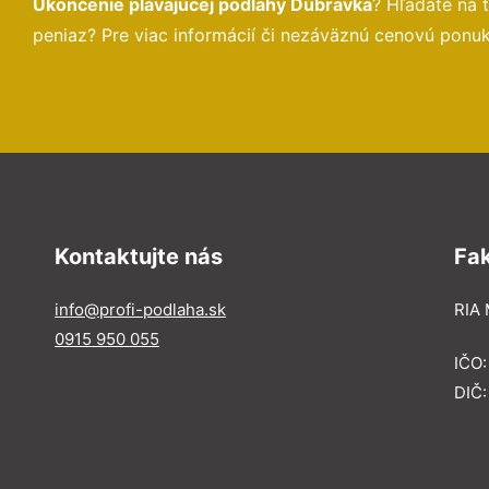
Ukončenie plávajúcej podlahy Dúbravka
? Hľadáte na
peniaz? Pre viac informácií či nezáväznú cenovú ponu
Kontaktujte nás
Fa
info@profi-podlaha.sk
RIA 
0915 950 055
IČO
DIČ