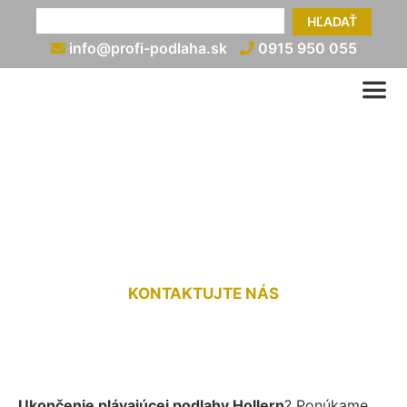
HĽADAŤ
info@profi-podlaha.sk
0915 950 055
Ukončenie plávajúcej
podlahy Hollern
KONTAKTUJTE NÁS
Ukončenie plávajúcej podlahy Hollern
? Ponúkame