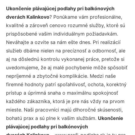
Ukončenie plávajúcej podlahy pri balkónových
dverách Kalinkovo
? Ponúkame vám profesionálne,
kvalitné a zároveň cenovo rozumné služby, ktoré sú
prispôsobené vašim individuálnym požiadavkám.
Neváhajte a ozvite sa nám ešte dnes. Pri realizácií
služieb dbáme nielen na precíznosť a odbornosť, ale
aj na dôslednú kontrolu vykonanej práce, pretože si
uvedomujeme, že aj malé pochybenie môže spôsobiť
nepríjemné a zbytočné komplikácie. Medzi naše
firemné hodnoty patrí spoľahlivosť, ochota, korektný
prístup a úprimná snaha o maximálnu spokojnosť
každého zákazníka, ktorá je pre nás vždy na prvom
mieste. Naši pracovníci majú dlhoročné skúsenosti,
bohatú prax a sú plne k vašim službám.
Ukončenie
plávajúcej podlahy pri balkónových
dverách Kalinkovo
– www.profi-podlaha.sk je tu pre