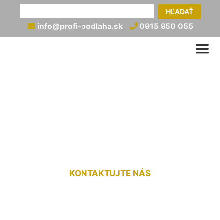
HĽADAŤ
info@profi-podlaha.sk
0915 950 055
Ukončenie plávajúcej
podlahy pri balkónových
dverách Kalinkovo
KONTAKTUJTE NÁS