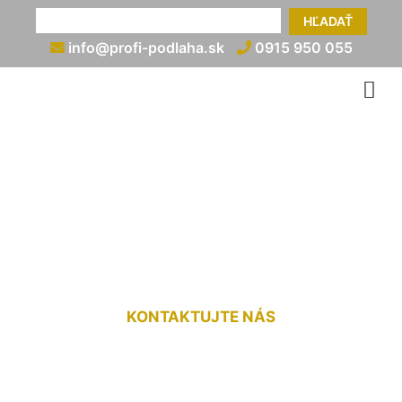
HĽADAŤ
info@profi-podlaha.sk
0915 950 055
Ukončenie plávajúcej
podlahy pri balkónových
dverách Štvrtok na Ostrove
KONTAKTUJTE NÁS