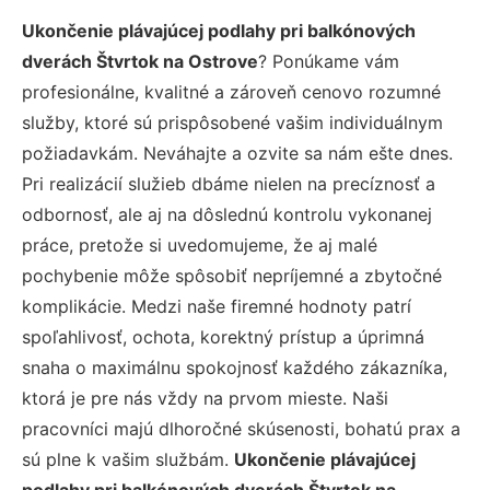
Ukončenie plávajúcej podlahy pri balkónových
dverách Štvrtok na Ostrove
? Ponúkame vám
profesionálne, kvalitné a zároveň cenovo rozumné
služby, ktoré sú prispôsobené vašim individuálnym
požiadavkám. Neváhajte a ozvite sa nám ešte dnes.
Pri realizácií služieb dbáme nielen na precíznosť a
odbornosť, ale aj na dôslednú kontrolu vykonanej
práce, pretože si uvedomujeme, že aj malé
pochybenie môže spôsobiť nepríjemné a zbytočné
komplikácie. Medzi naše firemné hodnoty patrí
spoľahlivosť, ochota, korektný prístup a úprimná
snaha o maximálnu spokojnosť každého zákazníka,
ktorá je pre nás vždy na prvom mieste. Naši
pracovníci majú dlhoročné skúsenosti, bohatú prax a
sú plne k vašim službám.
Ukončenie plávajúcej
podlahy pri balkónových dverách Štvrtok na