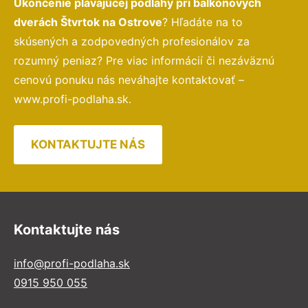
Ukončenie plávajúcej podlahy pri balkónových
dverách Štvrtok na Ostrove
? Hľadáte na to
skúsených a zodpovedných profesionálov za
rozumný peniaz? Pre viac informácií či nezáväznú
cenovú ponuku nás neváhajte kontaktovať –
www.profi-podlaha.sk.
KONTAKTUJTE NÁS
Kontaktujte nás
info@profi-podlaha.sk
0915 950 055