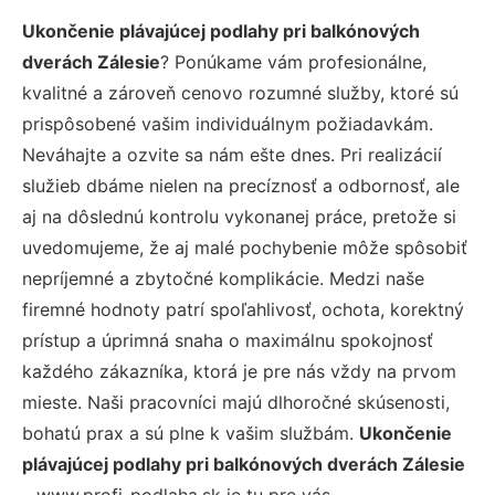
Ukončenie plávajúcej podlahy pri balkónových
dverách Zálesie
? Ponúkame vám profesionálne,
kvalitné a zároveň cenovo rozumné služby, ktoré sú
prispôsobené vašim individuálnym požiadavkám.
Neváhajte a ozvite sa nám ešte dnes. Pri realizácií
služieb dbáme nielen na precíznosť a odbornosť, ale
aj na dôslednú kontrolu vykonanej práce, pretože si
uvedomujeme, že aj malé pochybenie môže spôsobiť
nepríjemné a zbytočné komplikácie. Medzi naše
firemné hodnoty patrí spoľahlivosť, ochota, korektný
prístup a úprimná snaha o maximálnu spokojnosť
každého zákazníka, ktorá je pre nás vždy na prvom
mieste. Naši pracovníci majú dlhoročné skúsenosti,
bohatú prax a sú plne k vašim službám.
Ukončenie
plávajúcej podlahy pri balkónových dverách Zálesie
– www.profi-podlaha.sk je tu pre vás.