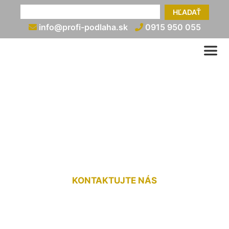
HĽADAŤ
info@profi-podlaha.sk
0915 950 055
Ukončenie plávajúcej
podlahy pri balkónových
dverách Zálesie
KONTAKTUJTE NÁS