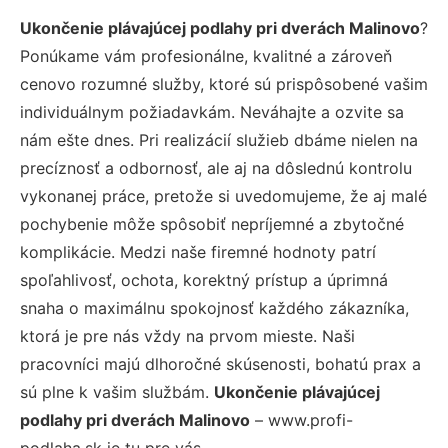
Ukončenie plávajúcej podlahy pri dverách Malinovo
?
Ponúkame vám profesionálne, kvalitné a zároveň
cenovo rozumné služby, ktoré sú prispôsobené vašim
individuálnym požiadavkám. Neváhajte a ozvite sa
nám ešte dnes. Pri realizácií služieb dbáme nielen na
precíznosť a odbornosť, ale aj na dôslednú kontrolu
vykonanej práce, pretože si uvedomujeme, že aj malé
pochybenie môže spôsobiť nepríjemné a zbytočné
komplikácie. Medzi naše firemné hodnoty patrí
spoľahlivosť, ochota, korektný prístup a úprimná
snaha o maximálnu spokojnosť každého zákazníka,
ktorá je pre nás vždy na prvom mieste. Naši
pracovníci majú dlhoročné skúsenosti, bohatú prax a
sú plne k vašim službám.
Ukončenie plávajúcej
podlahy pri dverách Malinovo
– www.profi-
podlaha.sk je tu pre vás.