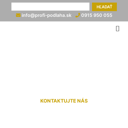
HĽADAŤ
info@profi-podlaha.sk
0915 950 055
Ukončenie plávajúcej
podlahy pri dverách
Malinovo
KONTAKTUJTE NÁS