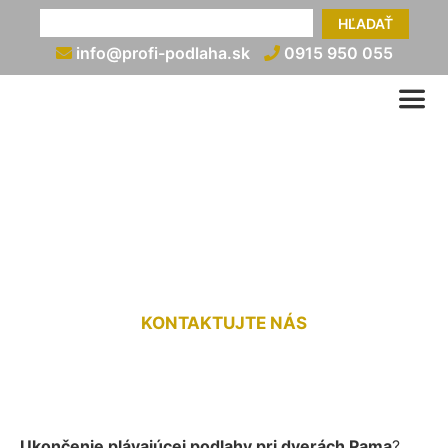
HĽADAŤ
info@profi-podlaha.sk
0915 950 055
Ukončenie plávajúcej
podlahy pri dverách Pama
KONTAKTUJTE NÁS
Ukončenie plávajúcej podlahy pri dverách Pama
?