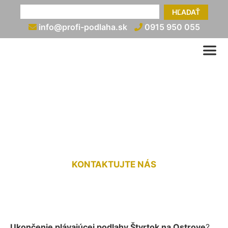
HĽADAŤ
info@profi-podlaha.sk
0915 950 055
Ukončenie plávajúcej
podlahy Štvrtok na Ostrove
KONTAKTUJTE NÁS
Ukončenie plávajúcej podlahy Štvrtok na Ostrove
?