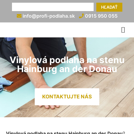
HĽADAŤ
info@profi-podlaha.sk
0915 950 055
Vinylová podlaha na stenu
Hainburg an der Donau
KONTAKTUJTE NÁS
Vinylová podlaha na stenu Hainburg an der Donau
?