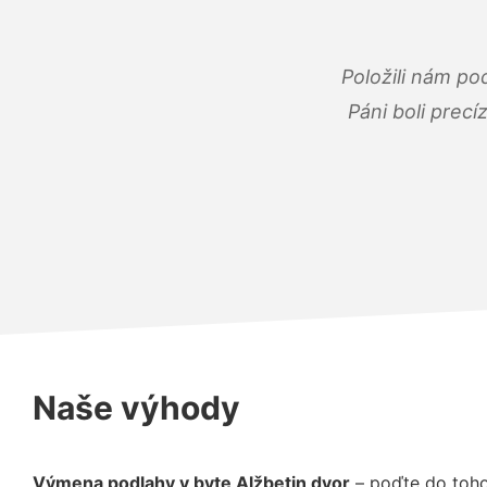
Položili nám po
Páni boli precí
Naše výhody
Výmena podlahy v byte Alžbetin dvor
– poďte do toho