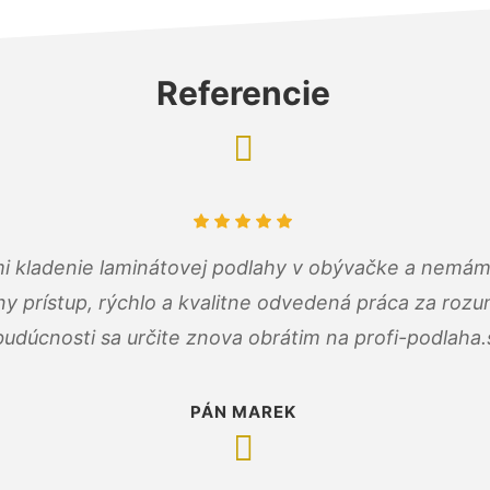
Referencie
 mi kladenie laminátovej podlahy v obývačke a nemám
ny prístup, rýchlo a kvalitne odvedená práca za roz
budúcnosti sa určite znova obrátim na profi-podlaha.
PÁN MAREK