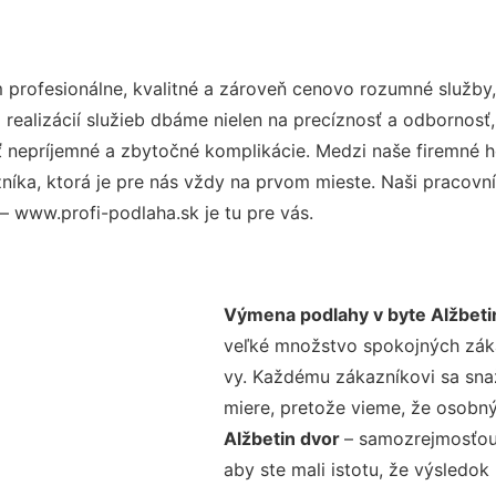
profesionálne, kvalitné a zároveň cenovo rozumné služby,
realizácií služieb dbáme nielen na precíznosť a odbornosť,
nepríjemné a zbytočné komplikácie. Medzi naše firemné hod
ka, ktorá je pre nás vždy na prvom mieste. Naši pracovníc
– www.profi-podlaha.sk je tu pre vás.
Výmena podlahy v byte Alžbeti
veľké množstvo spokojných zákaz
vy. Každému zákazníkovi sa sna
miere, pretože vieme, že osobný
Alžbetin dvor
– samozrejmosťou 
aby ste mali istotu, že výsledok