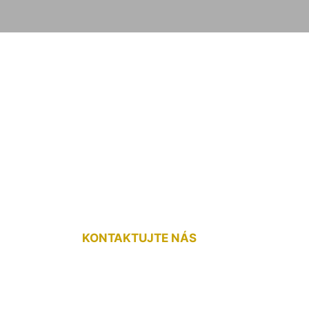
dlahy v byte Alžb
KONTAKTUJTE NÁS