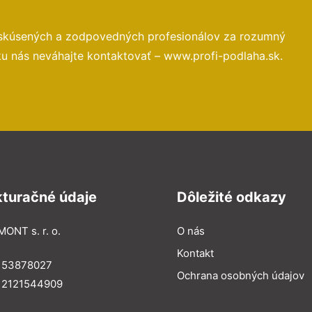
 skúsených a zodpovedných profesionálov za rozumný
ku nás neváhajte kontaktovať – www.profi-podlaha.sk.
kturačné údaje
Dôležité odkazy
MONT s. r. o.
O nás
Kontakt
: 53878027
Ochrana osobných údajov
: 2121544909