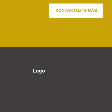
KONTAKTUJTE NÁS
Logo