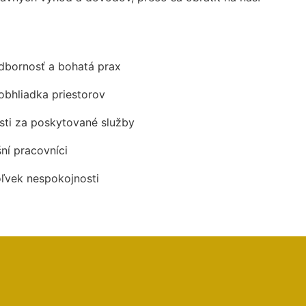
odbornosť a bohatá prax
obhliadka priestorov
ti za poskytované služby
šní pracovníci
oľvek nespokojnosti