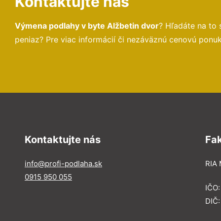
Kontaktujte nás
Výmena podlahy v byte Alžbetin dvor
? Hľadáte na to
peniaz? Pre viac informácií či nezáväznú cenovú ponu
Kontaktujte nás
Fa
info@profi-podlaha.sk
RIA 
0915 950 055
IČO
DIČ