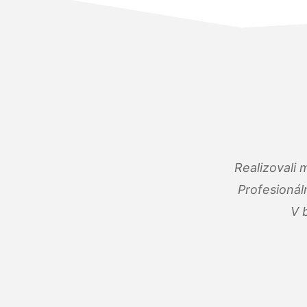
Realizovali
Profesionál
V 