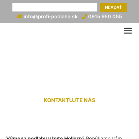
HĽADAŤ
info@profi-podlaha.sk
0915 950 055
Výmena podlahy v byte
Hollern
KONTAKTUJTE NÁS
Výmena podlahy v byte Hollern
? Ponúkame vám