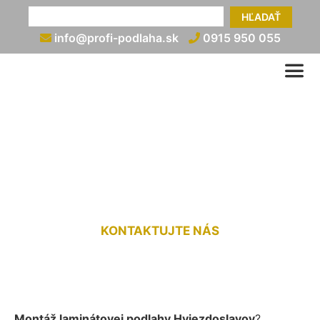
HĽADAŤ
info@profi-podlaha.sk
0915 950 055
Montáž laminátovej
podlahy Hviezdoslavov
KONTAKTUJTE NÁS
Montáž laminátovej podlahy Hviezdoslavov
?