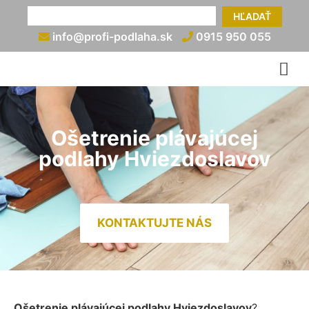
HĽADAŤ
info@profi-podlaha.sk
0915 950 055
Ošetrenie plávajúcej
podlahy Hviezdoslavov
KONTAKTUJTE NÁS
Ošetrenie plávajúcej podlahy Hviezdoslavov
?