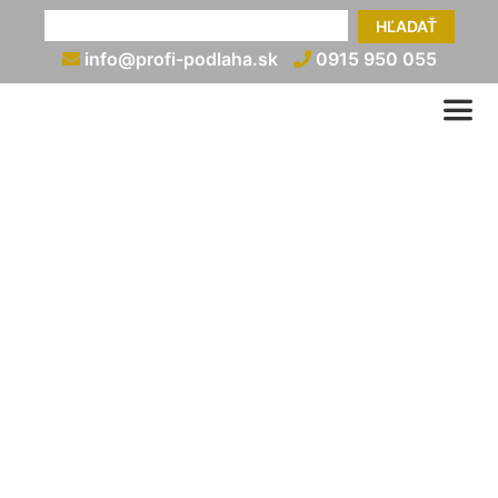
HĽADAŤ
info@profi-podlaha.sk
0915 950 055
Renovácia plávajúcej
podlahy (ošetrenie
plávajúcej podlahy)
info@profi-podlaha.sk
0915 950 055