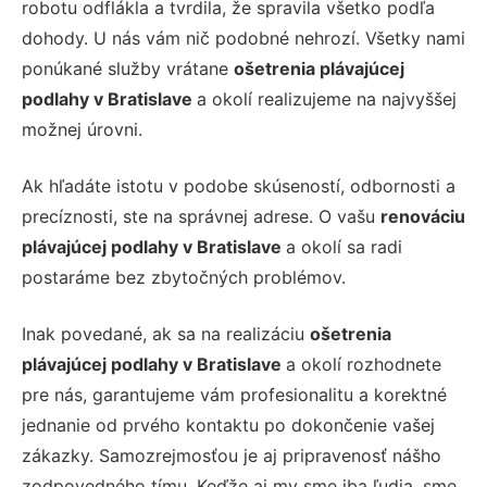
robotu odflákla a tvrdila, že spravila všetko podľa
dohody. U nás vám nič podobné nehrozí. Všetky nami
ponúkané služby vrátane
ošetrenia plávajúcej
podlahy v Bratislave
a okolí realizujeme na najvyššej
možnej úrovni.
Ak hľadáte istotu v podobe skúseností, odbornosti a
precíznosti, ste na správnej adrese. O vašu
renováciu
plávajúcej podlahy v Bratislave
a okolí sa radi
postaráme bez zbytočných problémov.
Inak povedané, ak sa na realizáciu
ošetrenia
plávajúcej podlahy v Bratislave
a okolí rozhodnete
pre nás, garantujeme vám profesionalitu a korektné
jednanie od prvého kontaktu po dokončenie vašej
zákazky. Samozrejmosťou je aj pripravenosť nášho
zodpovedného tímu. Keďže aj my sme iba ľudia, sme