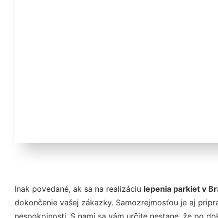
Inak povedané, ak sa na realizáciu
lepenia parkiet v B
dokončenie vašej zákazky. Samozrejmosťou je aj pripra
nespokojnosti. S nami sa vám určite nestane, že po d