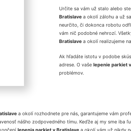
Určite sa vám už stalo alebo ste
Bratislave
a okolí zálohu a už s
neurčito, či dokonca robotu odfl
vám nič podobné nehrozí. Všet
Bratislave
a okolí realizujeme n
Ak hľadáte istotu v podobe skúse
adrese. O vaše
lepenie parkiet 
problémov.
ratislave
a okolí rozhodnete pre nás, garantujeme vám profe
venosť nášho zodpovedného tímu. Keďže aj my sme iba ľudia
okončení
lepenia parkiet v Bratislave
a okolí vám už nikdy 