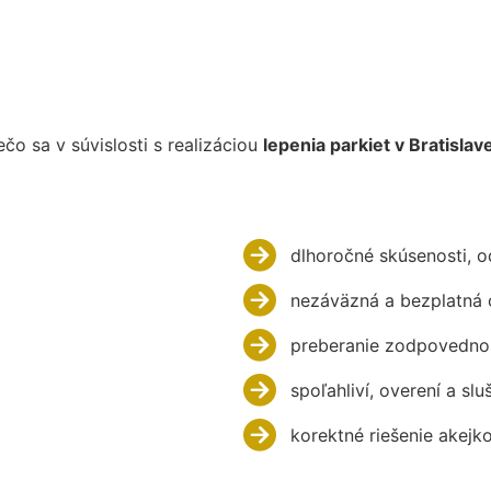
 sa v súvislosti s realizáciou
lepenia parkiet v Bratislav
dlhoročné skúsenosti, 
nezáväzná a bezplatná 
preberanie zodpovednos
spoľahliví, overení a slu
korektné riešenie akejk