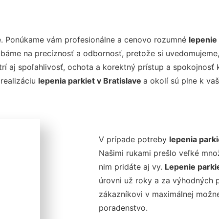
nie. Ponúkame vám profesionálne a cenovo rozumné
lepenie 
dbáme na precíznosť a odbornosť, pretože si uvedomujeme
rí aj spoľahlivosť, ochota a korektný prístup a spokojnos
 realizáciu
lepenia parkiet v Bratislave
a okolí sú plne k va
V prípade potreby
lepenia parki
Našimi rukami prešlo veľké mno
nim pridáte aj vy.
Lepenie parkie
úrovni už roky a za výhodných p
zákazníkovi v maximálnej možnej
poradenstvo.