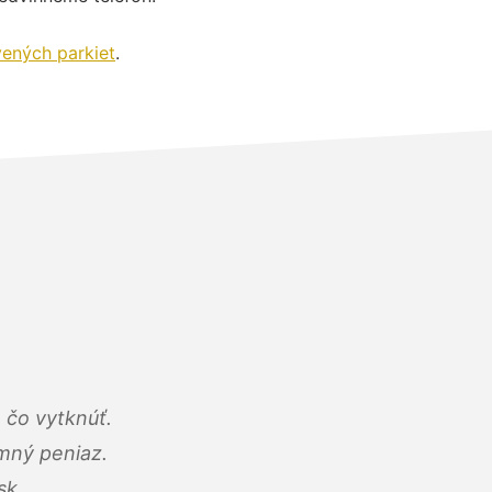
vených parkiet
.
 čo vytknúť.
umný peniaz.
sk.