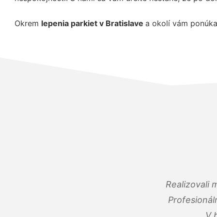
Okrem
lepenia parkiet v Bratislave
a okolí vám ponúka
Realizovali
Profesionál
V 