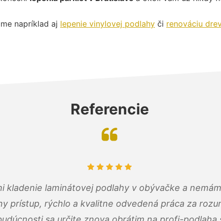
me napríklad aj
lepenie vinylovej podlahy
či
renováciu dre
Referencie
 mi kladenie laminátovej podlahy v obývačke a nemám
ny prístup, rýchlo a kvalitne odvedená práca za roz
budúcnosti sa určite znova obrátim na profi-podlaha.