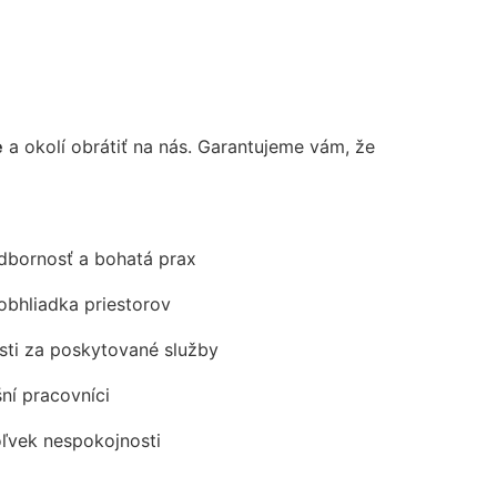
e
a okolí obrátiť na nás. Garantujeme vám, že
odbornosť a bohatá prax
obhliadka priestorov
ti za poskytované služby
šní pracovníci
oľvek nespokojnosti