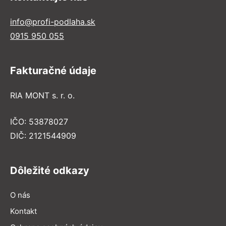
info@profi-podlaha.sk
0915 950 055
Fakturačné údaje
RIA MONT s. r. o.
IČO: 53878027
DIČ: 2121544909
Dôležité odkazy
O nás
Kontakt