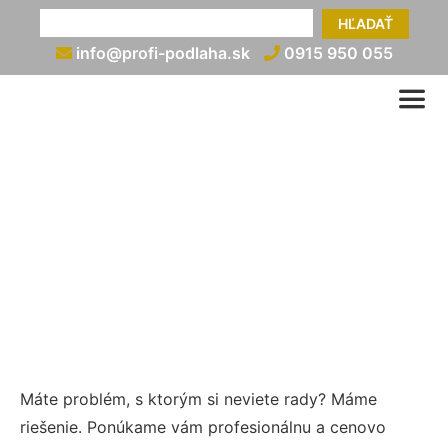
HĽADAŤ
info@profi-podlaha.sk
0915 950 055
Oprava vinylovej podlahy
info@profi-podlaha.sk
0915 950 055
Máte problém, s ktorým si neviete rady? Máme
riešenie. Ponúkame vám profesionálnu a cenovo