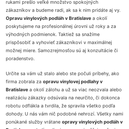
rukami prešlo veľké množstvo spokojných
zákazníkov a budeme radi, ak sa k nim pridáte aj vy.
Opravu vinylových podláh v Bratislave
a okolí
poskytujeme na profesionálnej úrovni už roky a za
výhodných podmienok. Taktiež sa snažíme
prispôsobiť a vyhovieť zákazníkovi v maximálnej
možnej miere. Samozrejmosťou sú aj konzultácie či
poradenstvo.
Určite sa vám už stalo alebo ste počuli príbehy, ako
firma zobrala za
opravu vinylovej podlahy v
Bratislave
a okolí zálohu a už sa viac neozvala alebo
realizáciu zákazky odsúvala na neurčito, či dokonca
robotu odflákla a tvrdila, že spravila všetko podľa
dohody. U nás vám nič podobné nehrozí. Všetky nami
ponúkané služby vrátane
opravy vinylových podláh v