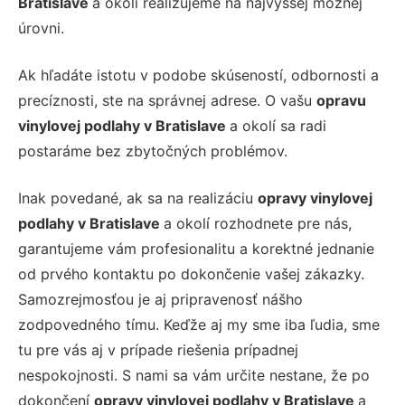
Bratislave
a okolí realizujeme na najvyššej možnej
úrovni.
Ak hľadáte istotu v podobe skúseností, odbornosti a
precíznosti, ste na správnej adrese. O vašu
opravu
vinylovej podlahy v Bratislave
a okolí sa radi
postaráme bez zbytočných problémov.
Inak povedané, ak sa na realizáciu
opravy vinylovej
podlahy v Bratislave
a okolí rozhodnete pre nás,
garantujeme vám profesionalitu a korektné jednanie
od prvého kontaktu po dokončenie vašej zákazky.
Samozrejmosťou je aj pripravenosť nášho
zodpovedného tímu. Keďže aj my sme iba ľudia, sme
tu pre vás aj v prípade riešenia prípadnej
nespokojnosti. S nami sa vám určite nestane, že po
dokončení
opravy vinylovej podlahy v Bratislave
a