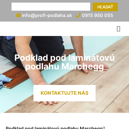
HĽADAŤ
info@profi-podlaha.sk
0915 950 055
Podklad pod laminátovú
podlahu Marchegg
KONTAKTUJTE NÁS
Podklad pod laminátovú podlahu Marchegg
?