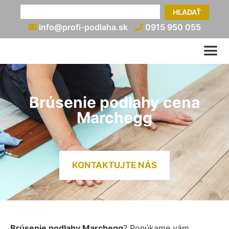
HĽADAŤ
info@profi-podlaha.sk
0915 950 055
Brúsenie podlahy cena
Marchegg
KONTAKTUJTE NÁS
Brúsenie podlahy Marchegg
? Ponúkame vám