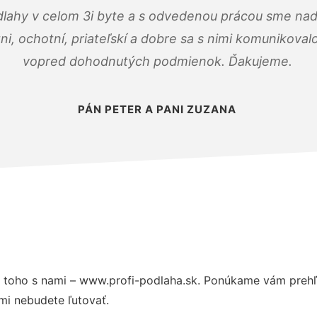
dlahy v celom 3i byte a s odvedenou prácou sme nad
zni, ochotní, priateľskí a dobre sa s nimi komunikoval
vopred dohodnutých podmienok. Ďakujeme.
PÁN PETER A PANI ZUZANA
 toho s nami – www.profi-podlaha.sk. Ponúkame vám prehľ
mi nebudete ľutovať.