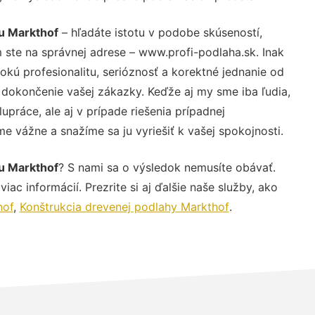
u Markthof
– hľadáte istotu v podobe skúseností,
 ste na správnej adrese – www.profi-podlaha.sk. Inak
ú profesionalitu, serióznosť a korektné jednanie od
dokončenie vašej zákazky. Keďže aj my sme iba ľudia,
upráce, ale aj v prípade riešenia prípadnej
e vážne a snažíme sa ju vyriešiť k vašej spokojnosti.
u Markthof
? S nami sa o výsledok nemusíte obávať.
iac informácií. Prezrite si aj ďalšie naše služby, ako
hof
,
Konštrukcia drevenej podlahy Markthof
.