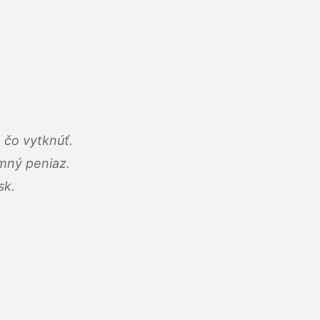
 čo vytknúť.
umný peniaz.
sk.