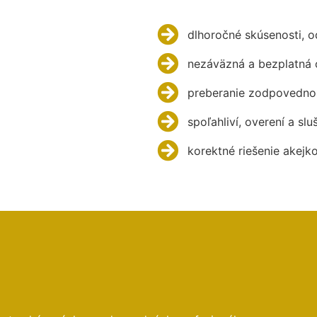
dlhoročné skúsenosti, 
nezáväzná a bezplatná 
preberanie zodpovednos
spoľahliví, overení a slu
korektné riešenie akejk