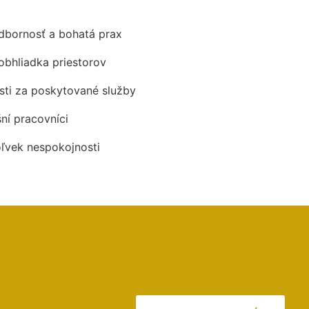
odbornosť a bohatá prax
obhliadka priestorov
ti za poskytované služby
šní pracovníci
oľvek nespokojnosti