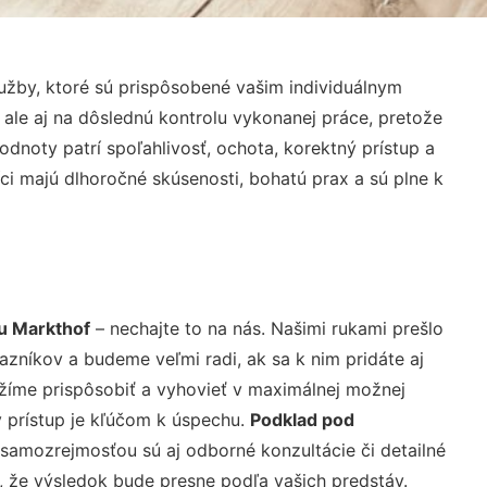
užby, ktoré sú prispôsobené vašim individuálnym
 ale aj na dôslednú kontrolu vykonanej práce, pretože
noty patrí spoľahlivosť, ochota, korektný prístup a
i majú dlhoročné skúsenosti, bohatú prax a sú plne k
u Markthof
– nechajte to na nás. Našimi rukami prešlo
níkov a budeme veľmi radi, ak sa k nim pridáte aj
žíme prispôsobiť a vyhovieť v maximálnej možnej
 prístup je kľúčom k úspechu.
Podklad pod
 samozrejmosťou sú aj odborné konzultácie či detailné
u, že výsledok bude presne podľa vašich predstáv.