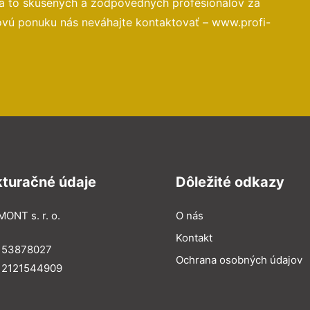
na to skúsených a zodpovedných profesionálov za
ovú ponuku nás neváhajte kontaktovať – www.profi-
kturačné údaje
Dôležité odkazy
MONT s. r. o.
O nás
Kontakt
: 53878027
Ochrana osobných údajov
: 2121544909