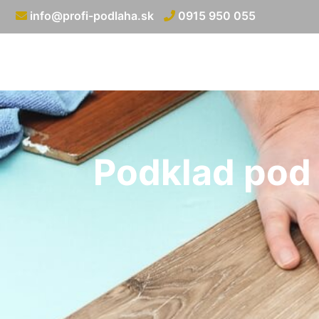
info@profi-podlaha.sk
0915 950 055
Podklad pod