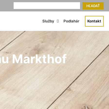
HĽADAŤ
Služby
Podlahár
Kontakt
hu Markthof