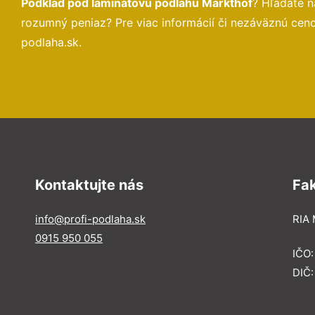
Podklad pod laminátovú podlahu Markthof
? Hľadáte 
rozumný peniaz? Pre viac informácií či nezáväznú cen
podlaha.sk.
Kontaktujte nás
Fa
info@profi-podlaha.sk
RIA 
0915 950 055
IČO
DIČ