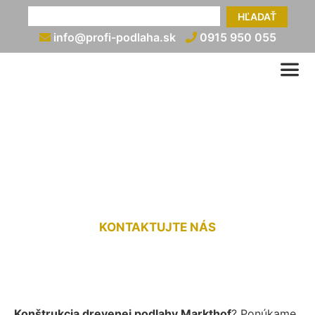
HĽADAŤ
info@profi-podlaha.sk
0915 950 055
Konštrukcia drevenej
podlahy Markthof
KONTAKTUJTE NÁS
Konštrukcia drevenej podlahy Markthof
? Ponúkame