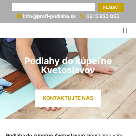
HĽADAŤ
info@profi-podlaha.sk
0915 950 055
Podlahy do kúpeľne
Kvetoslavov
KONTAKTUJTE NÁS
Podlaha do kúpeľne Kvetoslavov
? Ponúkame vám