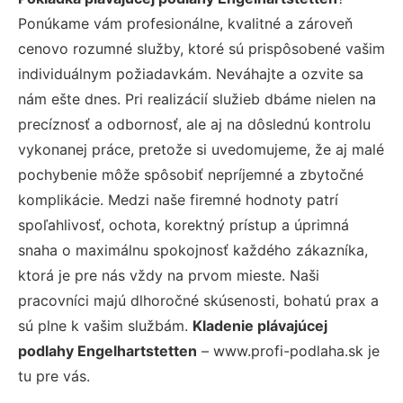
Ponúkame vám profesionálne, kvalitné a zároveň
cenovo rozumné služby, ktoré sú prispôsobené vašim
individuálnym požiadavkám. Neváhajte a ozvite sa
nám ešte dnes. Pri realizácií služieb dbáme nielen na
precíznosť a odbornosť, ale aj na dôslednú kontrolu
vykonanej práce, pretože si uvedomujeme, že aj malé
pochybenie môže spôsobiť nepríjemné a zbytočné
komplikácie. Medzi naše firemné hodnoty patrí
spoľahlivosť, ochota, korektný prístup a úprimná
snaha o maximálnu spokojnosť každého zákazníka,
ktorá je pre nás vždy na prvom mieste. Naši
pracovníci majú dlhoročné skúsenosti, bohatú prax a
sú plne k vašim službám.
Kladenie plávajúcej
podlahy Engelhartstetten
– www.profi-podlaha.sk je
tu pre vás.