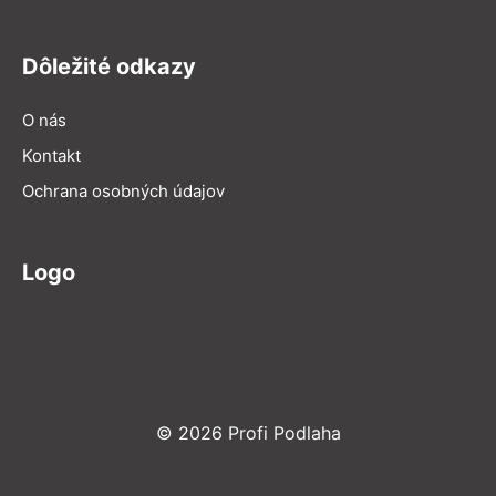
Dôležité odkazy
O nás
Kontakt
Ochrana osobných údajov
Logo
© 2026 Profi Podlaha