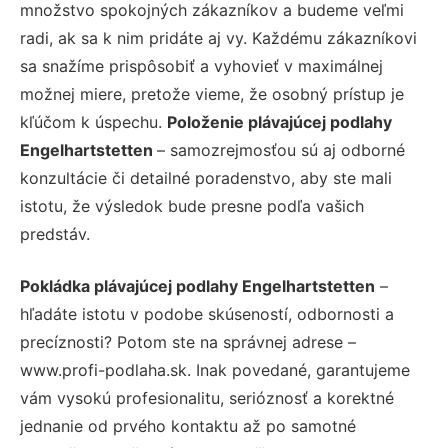
množstvo spokojných zákazníkov a budeme veľmi
radi, ak sa k nim pridáte aj vy. Každému zákazníkovi
sa snažíme prispôsobiť a vyhovieť v maximálnej
možnej miere, pretože vieme, že osobný prístup je
kľúčom k úspechu.
Položenie plávajúcej podlahy
Engelhartstetten
– samozrejmosťou sú aj odborné
konzultácie či detailné poradenstvo, aby ste mali
istotu, že výsledok bude presne podľa vašich
predstáv.
Pokládka plávajúcej podlahy Engelhartstetten
–
hľadáte istotu v podobe skúseností, odbornosti a
precíznosti? Potom ste na správnej adrese –
www.profi-podlaha.sk. Inak povedané, garantujeme
vám vysokú profesionalitu, serióznosť a korektné
jednanie od prvého kontaktu až po samotné