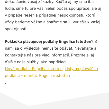
dokončenie vašej zákazky. Keďže aj my sme iba
ľudia, sme tu pre vás nielen počas spolupráce, ale aj
v prípade riešenia prípadnej nespokojnosti, ktorú
vždy berieme vážne a snažíme sa ju vyriešiť k vašej
spokojnosti.
Pokládka plávajúcej podlahy Engelhartstetten
? S
nami sa o výsledok nemusíte obávať. Neváhajte a
kontaktujte nás pre viac informácií. Prezrite si aj
ďalšie naše služby, ako napríklad
Nová podlaha Engelhartstetten
,
Lišty na plávajúcu
podlahu – montáž Engelhartstetten
.