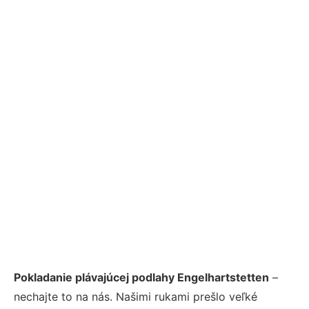
Pokladanie plávajúcej podlahy Engelhartstetten
–
nechajte to na nás. Našimi rukami prešlo veľké