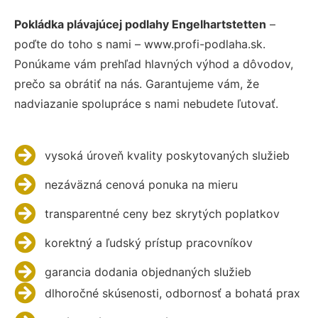
Pokládka plávajúcej podlahy Engelhartstetten
–
poďte do toho s nami – www.profi-podlaha.sk.
Ponúkame vám prehľad hlavných výhod a dôvodov,
prečo sa obrátiť na nás. Garantujeme vám, že
nadviazanie spolupráce s nami nebudete ľutovať.
vysoká úroveň kvality poskytovaných služieb
nezáväzná cenová ponuka na mieru
transparentné ceny bez skrytých poplatkov
korektný a ľudský prístup pracovníkov
garancia dodania objednaných služieb
dlhoročné skúsenosti, odbornosť a bohatá prax