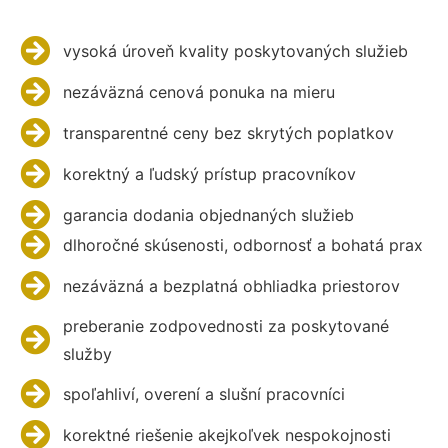
vysoká úroveň kvality poskytovaných služieb
nezáväzná cenová ponuka na mieru
transparentné ceny bez skrytých poplatkov
korektný a ľudský prístup pracovníkov
garancia dodania objednaných služieb
dlhoročné skúsenosti, odbornosť a bohatá prax
nezáväzná a bezplatná obhliadka priestorov
preberanie zodpovednosti za poskytované
služby
spoľahliví, overení a slušní pracovníci
korektné riešenie akejkoľvek nespokojnosti