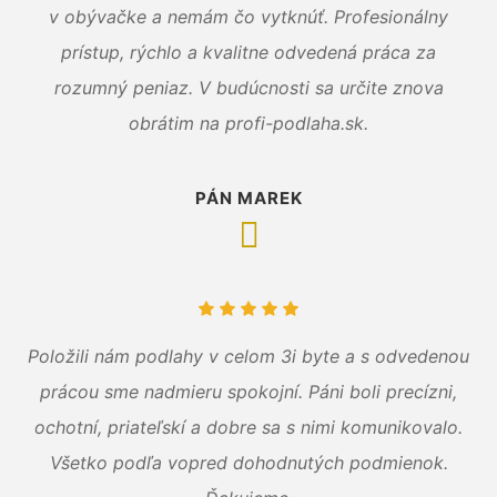
v obývačke a nemám čo vytknúť. Profesionálny
prístup, rýchlo a kvalitne odvedená práca za
rozumný peniaz. V budúcnosti sa určite znova
obrátim na profi-podlaha.sk.
PÁN MAREK
Položili nám podlahy v celom 3i byte a s odvedenou
prácou sme nadmieru spokojní. Páni boli precízni,
ochotní, priateľskí a dobre sa s nimi komunikovalo.
Všetko podľa vopred dohodnutých podmienok.