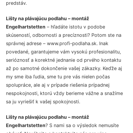
predstáv.
Lišty na plávajúcu podlahu – montáž
Engelhartstetten
– hľadáte istotu v podobe
skúseností, odbornosti a precíznosti? Potom ste na
správnej adrese – www.profi-podlaha.sk. Inak
povedané, garantujeme vám vysokú profesionalitu,
serióznosť a korektné jednanie od prvého kontaktu
až po samotné dokončenie vašej zákazky. Keďže aj
my sme iba ľudia, sme tu pre vás nielen počas
spolupráce, ale aj v prípade riešenia prípadnej
nespokojnosti, ktorú vždy berieme vážne a snažíme
sa ju vyriešiť k vašej spokojnosti.
Lišty na plávajúcu podlahu – montáž
Engelhartstetten
? S nami sa o výsledok nemusíte