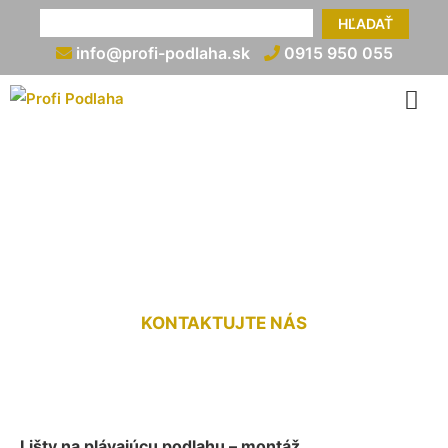
HĽADAŤ
info@profi-podlaha.sk
0915 950 055
Montáž líšt na plávajúcu
podlahu Engelhartstetten
KONTAKTUJTE NÁS
Lišty na plávajúcu podlahu – montáž