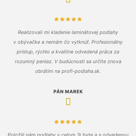
Realizovali mi kladenie laminátovej podlahy
v obývačke a nemám čo vytknúť. Profesionálny
prístup, rýchlo a kvalitne odvedená práca za
rozumný peniaz. V budúcnosti sa určite znova
obrátim na profi-podlaha.sk.
PÁN MAREK
Položili nám podlahy v celom 3i byte a s odvedenou