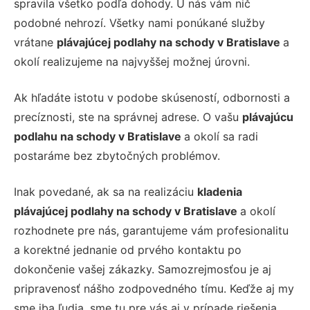
spravila všetko podľa dohody. U nás vám nič
podobné nehrozí. Všetky nami ponúkané služby
vrátane
plávajúcej podlahy na schody v Bratislave
a
okolí realizujeme na najvyššej možnej úrovni.
Ak hľadáte istotu v podobe skúseností, odbornosti a
precíznosti, ste na správnej adrese. O vašu
plávajúcu
podlahu na schody v Bratislave
a okolí sa radi
postaráme bez zbytočných problémov.
Inak povedané, ak sa na realizáciu
kladenia
plávajúcej podlahy na schody v Bratislave
a okolí
rozhodnete pre nás, garantujeme vám profesionalitu
a korektné jednanie od prvého kontaktu po
dokončenie vašej zákazky. Samozrejmosťou je aj
pripravenosť nášho zodpovedného tímu. Keďže aj my
sme iba ľudia, sme tu pre vás aj v prípade riešenia