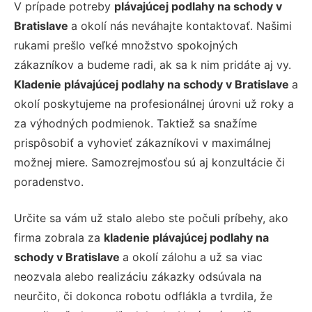
V prípade potreby
plávajúcej podlahy na schody v
Bratislave
a okolí nás neváhajte kontaktovať. Našimi
rukami prešlo veľké množstvo spokojných
zákazníkov a budeme radi, ak sa k nim pridáte aj vy.
Kladenie plávajúcej podlahy na schody v Bratislave
a
okolí poskytujeme na profesionálnej úrovni už roky a
za výhodných podmienok. Taktiež sa snažíme
prispôsobiť a vyhovieť zákazníkovi v maximálnej
možnej miere. Samozrejmosťou sú aj konzultácie či
poradenstvo.
Určite sa vám už stalo alebo ste počuli príbehy, ako
firma zobrala za
kladenie plávajúcej podlahy na
schody v Bratislave
a okolí zálohu a už sa viac
neozvala alebo realizáciu zákazky odsúvala na
neurčito, či dokonca robotu odflákla a tvrdila, že