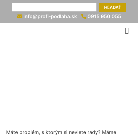
HĽADAŤ
info@profi-podlaha.sk
0915 950 055
Plávajúca podlaha na
schody (kladenie)
info@profi-podlaha.sk
0915 950 055
Máte problém, s ktorým si neviete rady? Máme