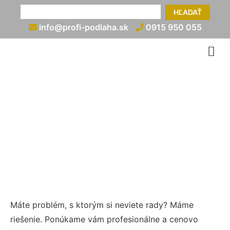
HĽADAŤ
info@profi-podlaha.sk
0915 950 055
Lakovanie parkiet
info@profi-podlaha.sk
0915 950 055
Máte problém, s ktorým si neviete rady? Máme
riešenie. Ponúkame vám profesionálne a cenovo