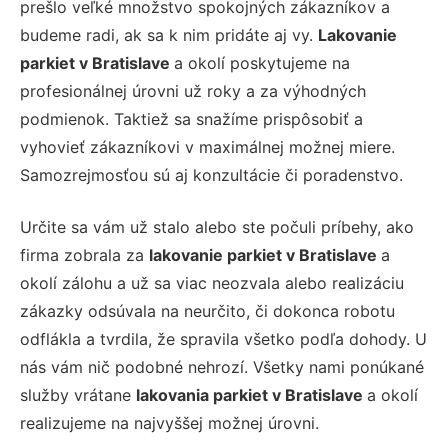
prešlo veľké množstvo spokojných zákazníkov a
budeme radi, ak sa k nim pridáte aj vy.
Lakovanie
parkiet v Bratislave
a okolí poskytujeme na
profesionálnej úrovni už roky a za výhodných
podmienok. Taktiež sa snažíme prispôsobiť a
vyhovieť zákazníkovi v maximálnej možnej miere.
Samozrejmosťou sú aj konzultácie či poradenstvo.
Určite sa vám už stalo alebo ste počuli príbehy, ako
firma zobrala za
lakovanie parkiet v Bratislave
a
okolí zálohu a už sa viac neozvala alebo realizáciu
zákazky odsúvala na neurčito, či dokonca robotu
odflákla a tvrdila, že spravila všetko podľa dohody. U
nás vám nič podobné nehrozí. Všetky nami ponúkané
služby vrátane
lakovania parkiet v Bratislave
a okolí
realizujeme na najvyššej možnej úrovni.