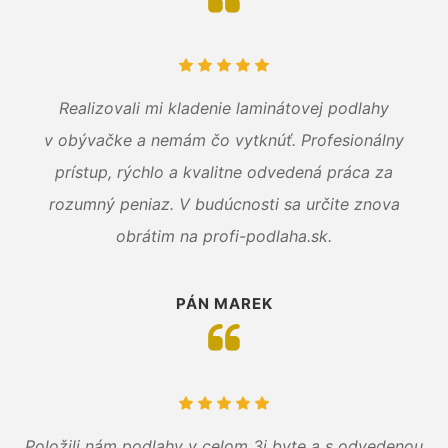
Realizovali mi kladenie laminátovej podlahy
v obývačke a nemám čo vytknúť. Profesionálny
prístup, rýchlo a kvalitne odvedená práca za
rozumný peniaz. V budúcnosti sa určite znova
obrátim na profi-podlaha.sk.
PÁN MAREK
Položili nám podlahy v celom 3i byte a s odvedenou