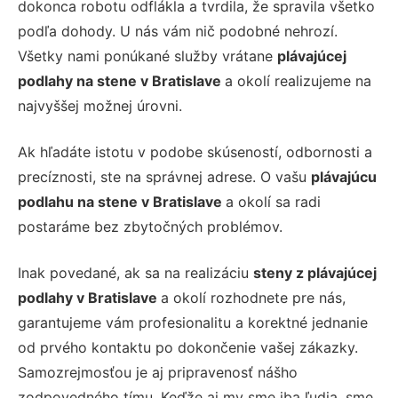
dokonca robotu odflákla a tvrdila, že spravila všetko
podľa dohody. U nás vám nič podobné nehrozí.
Všetky nami ponúkané služby vrátane
plávajúcej
podlahy na stene v Bratislave
a okolí realizujeme na
najvyššej možnej úrovni.
Ak hľadáte istotu v podobe skúseností, odbornosti a
precíznosti, ste na správnej adrese. O vašu
plávajúcu
podlahu na stene v Bratislave
a okolí sa radi
postaráme bez zbytočných problémov.
Inak povedané, ak sa na realizáciu
steny z plávajúcej
podlahy v Bratislave
a okolí rozhodnete pre nás,
garantujeme vám profesionalitu a korektné jednanie
od prvého kontaktu po dokončenie vašej zákazky.
Samozrejmosťou je aj pripravenosť nášho
zodpovedného tímu. Keďže aj my sme iba ľudia, sme