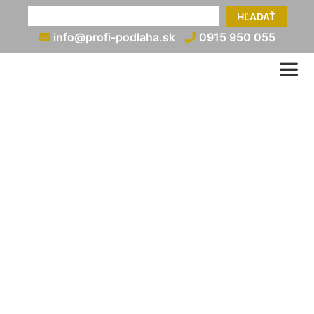
HĽADAŤ
info@profi-podlaha.sk
0915 950 055
Montáž plávajúcej podlahy
na stenu (stena z
plávajúcej podlahy)
info@profi-podlaha.sk
0915 950 055