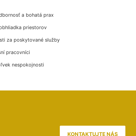
odbornosť a bohatá prax
obhliadka priestorov
ti za poskytované služby
šní pracovníci
oľvek nespokojnosti
KONTAKTUJTE NÁS