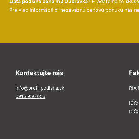
Liata podlaha cena m2 Dúbravka
? Hľadáte na to skús
Pre viac informácií či nezáväznú cenovú ponuku nás n
Kontaktujte nás
Fa
info@profi-podlaha.sk
RIA 
0915 950 055
IČO
DIČ