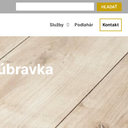
HĽADAŤ
Služby
Podlahár
Kontakt
Dúbravka