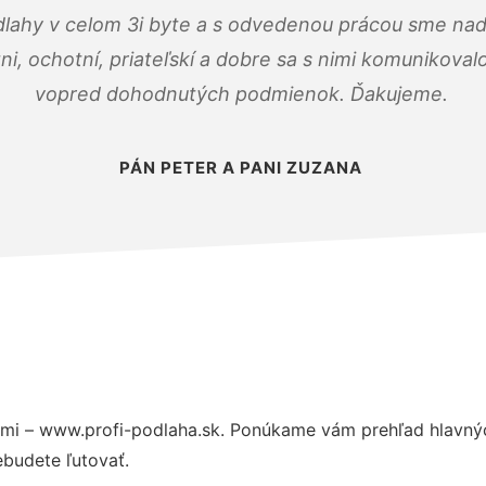
dlahy v celom 3i byte a s odvedenou prácou sme nad
zni, ochotní, priateľskí a dobre sa s nimi komunikoval
vopred dohodnutých podmienok. Ďakujeme.
PÁN PETER A PANI ZUZANA
mi – www.profi-podlaha.sk. Ponúkame vám prehľad hlavnýc
budete ľutovať.