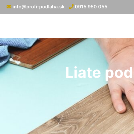
info@profi-podlaha.sk
0915 950 055
Liate po