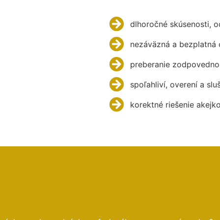
dlhoročné skúsenosti, 
nezáväzná a bezplatná 
preberanie zodpovednos
spoľahliví, overení a slu
korektné riešenie akejk