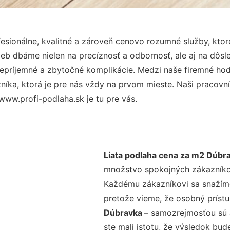
sionálne, kvalitné a zároveň cenovo rozumné služby, kto
užieb dbáme nielen na precíznosť a odbornosť, ale aj na dôs
ríjemné a zbytočné komplikácie. Medzi naše firemné hodno
ka, ktorá je pre nás vždy na prvom mieste. Naši pracovníc
www.profi-podlaha.sk je tu pre vás.
Liata podlaha cena za m2 Dúbr
množstvo spokojných zákazníkov 
Každému zákazníkovi sa snažíme
pretože vieme, že osobný príst
Dúbravka
– samozrejmosťou sú a
ste mali istotu, že výsledok bud