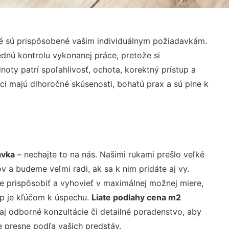
ré sú prispôsobené vašim individuálnym požiadavkám.
lednú kontrolu vykonanej práce, pretože si
ty patrí spoľahlivosť, ochota, korektný prístup a
i majú dlhoročné skúsenosti, bohatú prax a sú plne k
avka
– nechajte to na nás. Našimi rukami prešlo veľké
a budeme veľmi radi, ak sa k nim pridáte aj vy.
 prispôsobiť a vyhovieť v maximálnej možnej miere,
up je kľúčom k úspechu.
Liate podlahy cena m2
j odborné konzultácie či detailné poradenstvo, aby
e presne podľa vašich predstáv.