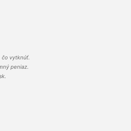
 čo vytknúť.
umný peniaz.
sk.