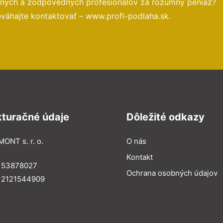
ených a zodpovedných profesionálov za rozumný peniaz?
eváhajte kontaktovať – www.profi-podlaha.sk.
kturačné údaje
Dôležité odkazy
MONT s. r. o.
O nás
Kontakt
: 53878027
Ochrana osobných údajov
: 2121544909