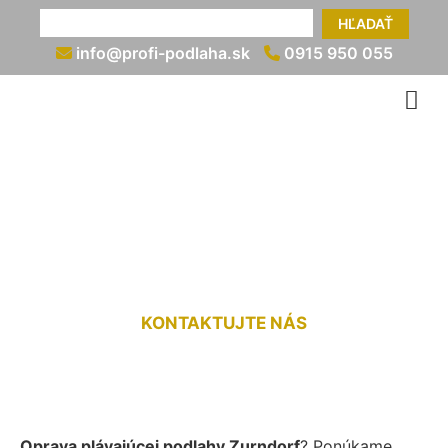
HĽADAŤ
info@profi-podlaha.sk
0915 950 055
Oprava (vydutej) plávajúcej
podlahy Zurndorf
KONTAKTUJTE NÁS
Oprava plávajúcej podlahy Zurndorf
? Ponúkame