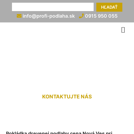
HĽADAŤ
info@profi-podlaha.sk
0915 950 055
Pokládka drevenej podlahy
cena Nová Ves pri Dunaji
KONTAKTUJTE NÁS
Pokládka drevenej podlahy cena Nová Ves pri