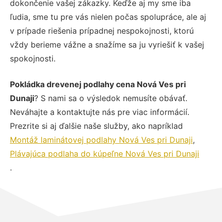
dokončenie vašej zákazky. Keďže aj my sme iba
ľudia, sme tu pre vás nielen počas spolupráce, ale aj
v prípade riešenia prípadnej nespokojnosti, ktorú
vždy berieme vážne a snažíme sa ju vyriešiť k vašej
spokojnosti.
Pokládka drevenej podlahy cena Nová Ves pri
Dunaji
? S nami sa o výsledok nemusíte obávať.
Neváhajte a kontaktujte nás pre viac informácií.
Prezrite si aj ďalšie naše služby, ako napríklad
Montáž laminátovej podlahy Nová Ves pri Dunaji
,
Plávajúca podlaha do kúpeľne Nová Ves pri Dunaji
.