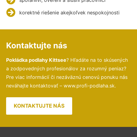
korektné riešenie akejkoľvek nespokojnosti
Kontaktujte nás
Pokládka podlahy Kittsee
? Hľadáte na to skúsených
a zodpovedných profesionálov za rozumný peniaz?
Pre viac informácií či nezáväznú cenovú ponuku nás
neváhajte kontaktovať – www.profi-podlaha.sk.
KONTAKTUJTE NÁS