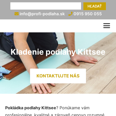
HĽADAŤ
info@profi-podlaha.sk
0915 950 055
Kladenie podlahy Kittsee
KONTAKTUJTE NÁS
Pokládka podlahy Kittsee
? Ponúkame vám
profesionálne, kvalitné a zároveň cenovo rozumné