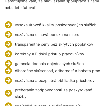
Garantujeme vám, že nadviazanie spolupráce s nami
nebudete ľutovať.
vysoká úroveň kvality poskytovaných služieb
nezáväzná cenová ponuka na mieru
transparentné ceny bez skrytých poplatkov
korektný a ľudský prístup pracovníkov
garancia dodania objednaných služieb
dlhoročné skúsenosti, odbornosť a bohatá prax
nezáväzná a bezplatná obhliadka priestorov
preberanie zodpovednosti za poskytované
služby
spoľahliví, overení a slušní pracovníci