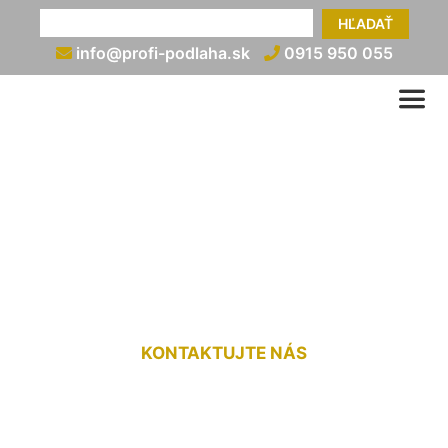
HĽADAŤ
info@profi-podlaha.sk
0915 950 055
Ukončenie plávajúcej
podlahy pri balkónových
dverách Chorvátsky Grob
KONTAKTUJTE NÁS