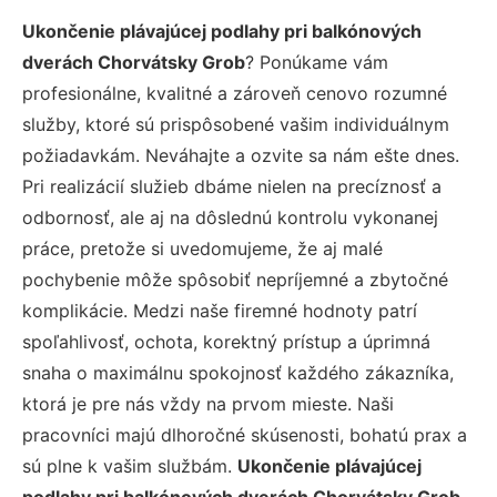
Ukončenie plávajúcej podlahy pri balkónových
dverách Chorvátsky Grob
? Ponúkame vám
profesionálne, kvalitné a zároveň cenovo rozumné
služby, ktoré sú prispôsobené vašim individuálnym
požiadavkám. Neváhajte a ozvite sa nám ešte dnes.
Pri realizácií služieb dbáme nielen na precíznosť a
odbornosť, ale aj na dôslednú kontrolu vykonanej
práce, pretože si uvedomujeme, že aj malé
pochybenie môže spôsobiť nepríjemné a zbytočné
komplikácie. Medzi naše firemné hodnoty patrí
spoľahlivosť, ochota, korektný prístup a úprimná
snaha o maximálnu spokojnosť každého zákazníka,
ktorá je pre nás vždy na prvom mieste. Naši
pracovníci majú dlhoročné skúsenosti, bohatú prax a
sú plne k vašim službám.
Ukončenie plávajúcej
podlahy pri balkónových dverách Chorvátsky Grob
–