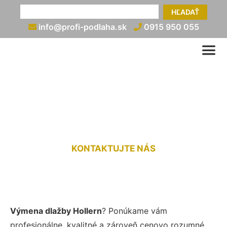
HĽADAŤ
info@profi-podlaha.sk
0915 950 055
Výmena dlažby Hollern
KONTAKTUJTE NÁS
Výmena dlažby Hollern
? Ponúkame vám
profesionálne, kvalitné a zároveň cenovo rozumné