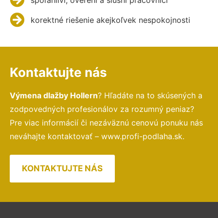
korektné riešenie akejkoľvek nespokojnosti
Kontaktujte nás
Výmena dlažby Hollern
? Hľadáte na to skúsených a
zodpovedných profesionálov za rozumný peniaz?
Pre viac informácií či nezáväznú cenovú ponuku nás
neváhajte kontaktovať – www.profi-podlaha.sk.
KONTAKTUJTE NÁS