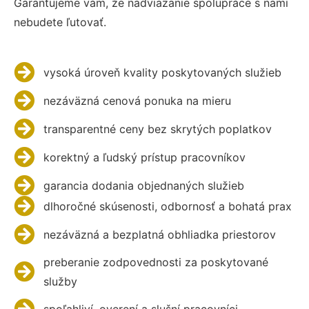
Garantujeme vám, že nadviazanie spolupráce s nami
nebudete ľutovať.
vysoká úroveň kvality poskytovaných služieb
nezáväzná cenová ponuka na mieru
transparentné ceny bez skrytých poplatkov
korektný a ľudský prístup pracovníkov
garancia dodania objednaných služieb
dlhoročné skúsenosti, odbornosť a bohatá prax
nezáväzná a bezplatná obhliadka priestorov
preberanie zodpovednosti za poskytované
služby
spoľahliví, overení a slušní pracovníci