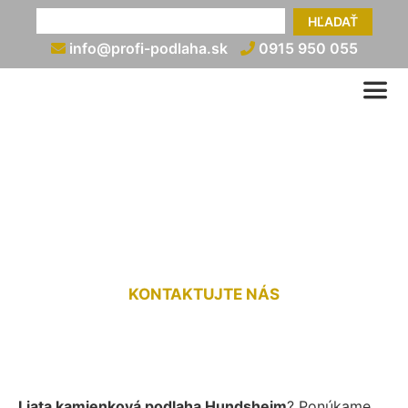
HĽADAŤ
info@profi-podlaha.sk
0915 950 055
Liata kamienková podlaha
Hundsheim
KONTAKTUJTE NÁS
Liata kamienková podlaha Hundsheim
? Ponúkame