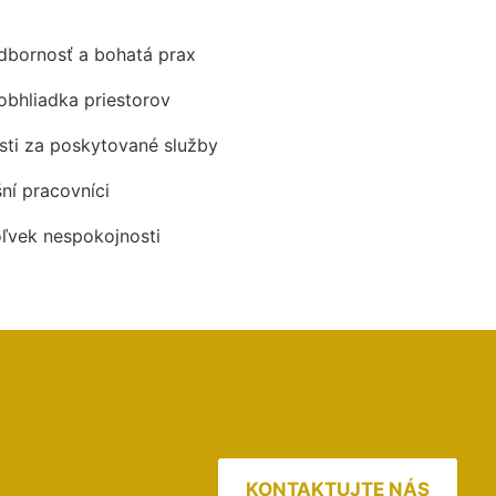
odbornosť a bohatá prax
obhliadka priestorov
ti za poskytované služby
šní pracovníci
oľvek nespokojnosti
KONTAKTUJTE NÁS