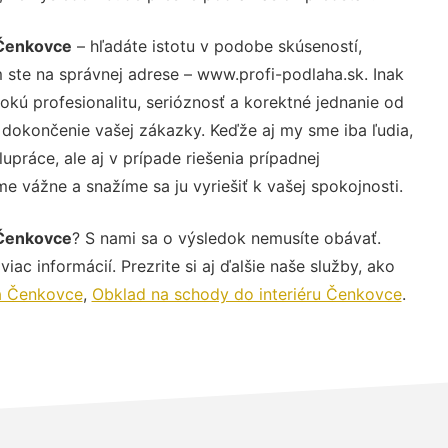
 Čenkovce
– hľadáte istotu v podobe skúseností,
 ste na správnej adrese – www.profi-podlaha.sk. Inak
ú profesionalitu, serióznosť a korektné jednanie od
dokončenie vašej zákazky. Keďže aj my sme iba ľudia,
upráce, ale aj v prípade riešenia prípadnej
e vážne a snažíme sa ju vyriešiť k vašej spokojnosti.
 Čenkovce
? S nami sa o výsledok nemusíte obávať.
iac informácií. Prezrite si aj ďalšie naše služby, ako
ha Čenkovce
,
Obklad na schody do interiéru Čenkovce
.