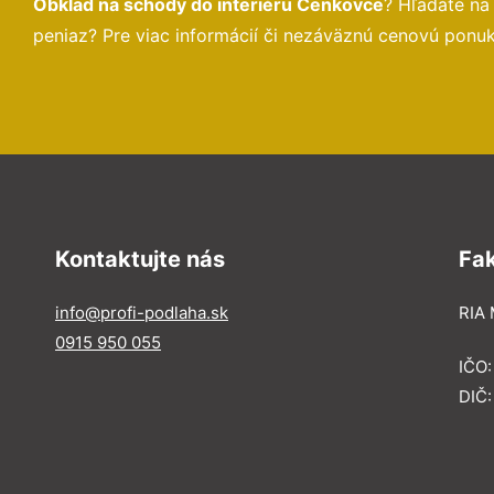
Obklad na schody do interiéru Čenkovce
? Hľadáte na
peniaz? Pre viac informácií či nezáväznú cenovú ponu
Kontaktujte nás
Fa
info@profi-podlaha.sk
RIA 
0915 950 055
IČO
DIČ