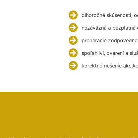
dlhoročné skúsenosti, 
nezáväzná a bezplatná 
preberanie zodpovednos
spoľahliví, overení a slu
korektné riešenie akejk