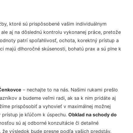
by, ktoré sú prispôsobené vašim individuálnym
 ale aj na dôslednú kontrolu vykonanej práce, pretože
noty patrí spoľahlivosť, ochota, korektný prístup a
i majú dlhoročné skúsenosti, bohatú prax a sú plne k
 Čenkovce
– nechajte to na nás. Našimi rukami prešlo
níkov a budeme veľmi radi, ak sa k nim pridáte aj
žíme prispôsobiť a vyhovieť v maximálnej možnej
 prístup je kľúčom k úspechu.
Obklad na schody do
osťou sú aj odborné konzultácie či detailné
u, že výsledok bude presne podľa vašich predstáv.