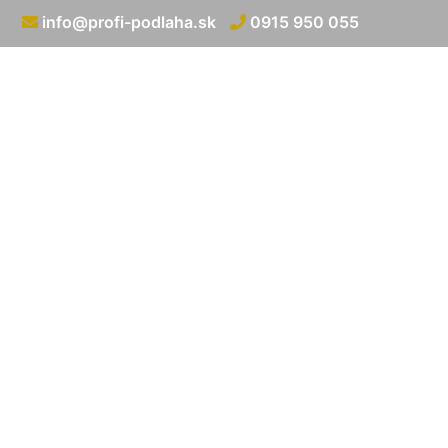
info@profi-podlaha.sk
0915 950 055
Obklady na