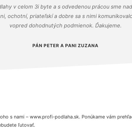
dlahy v celom 3i byte a s odvedenou prácou sme nad
zni, ochotní, priateľskí a dobre sa s nimi komunikoval
vopred dohodnutých podmienok. Ďakujeme.
PÁN PETER A PANI ZUZANA
oho s nami – www.profi-podlaha.sk. Ponúkame vám prehľad
budete ľutovať.