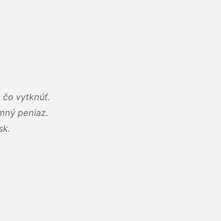
 čo vytknúť.
umný peniaz.
sk.