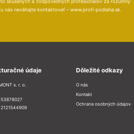
 to skúsených a zodpovedných profesionálov za rozumný
ku nás neváhajte kontaktovať – www.profi-podlaha.sk.
kturačné údaje
Dôležité odkazy
MONT s. r. o.
O nás
Kontakt
: 53878027
Ochrana osobných údajov
: 2121544909