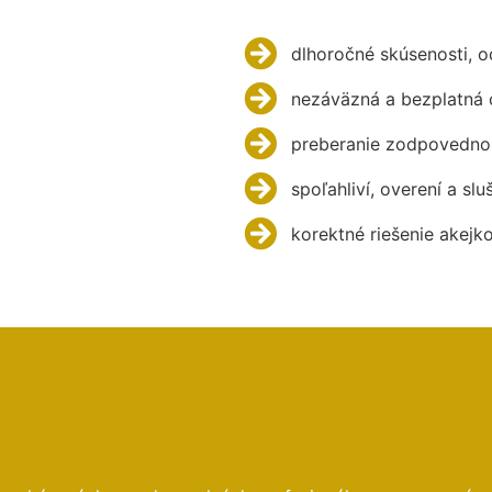
dlhoročné skúsenosti, 
nezáväzná a bezplatná 
preberanie zodpovednos
spoľahliví, overení a slu
korektné riešenie akejk