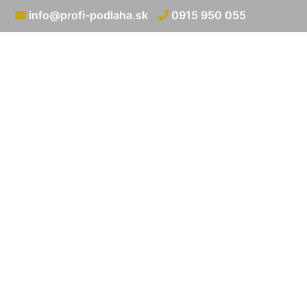
info@profi-podlaha.sk
0915 950 055
Oprava star