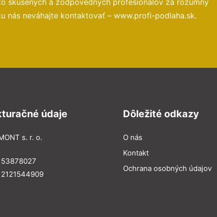
 to skúsených a zodpovedných profesionálov za rozumný
ku nás neváhajte kontaktovať – www.profi-podlaha.sk.
kturačné údaje
Dôležité odkazy
MONT s. r. o.
O nás
Kontakt
: 53878027
Ochrana osobných údajov
: 2121544909