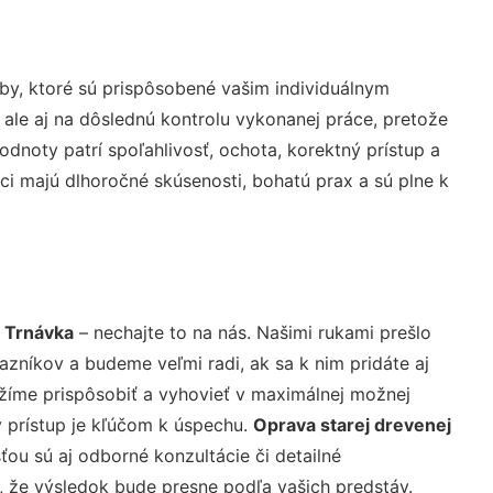
by, ktoré sú prispôsobené vašim individuálnym
 ale aj na dôslednú kontrolu vykonanej práce, pretože
noty patrí spoľahlivosť, ochota, korektný prístup a
i majú dlhoročné skúsenosti, bohatú prax a sú plne k
y Trnávka
– nechajte to na nás. Našimi rukami prešlo
níkov a budeme veľmi radi, ak sa k nim pridáte aj
žíme prispôsobiť a vyhovieť v maximálnej možnej
 prístup je kľúčom k úspechu.
Oprava starej drevenej
ou sú aj odborné konzultácie či detailné
u, že výsledok bude presne podľa vašich predstáv.