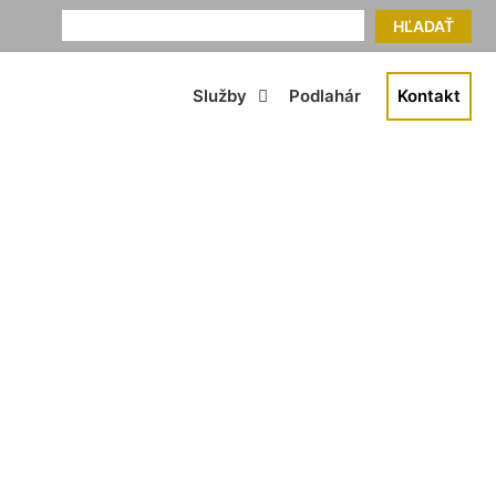
HĽADAŤ
Služby
Podlahár
Kontakt
hy Trnávka