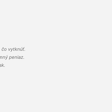
 čo vytknúť.
umný peniaz.
sk.