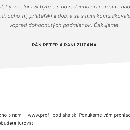
dlahy v celom 3i byte a s odvedenou prácou sme nad
zni, ochotní, priateľskí a dobre sa s nimi komunikoval
vopred dohodnutých podmienok. Ďakujeme.
PÁN PETER A PANI ZUZANA
oho s nami – www.profi-podlaha.sk. Ponúkame vám prehľad 
budete ľutovať.