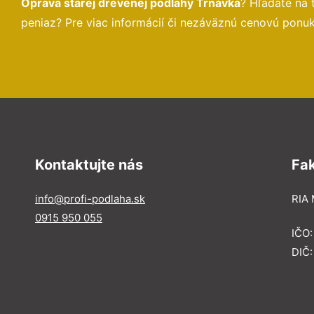
Oprava starej drevenej podlahy Trnávka
? Hľadáte na
peniaz? Pre viac informácií či nezáväznú cenovú ponu
Kontaktujte nás
Fa
info@profi-podlaha.sk
RIA 
0915 950 055
IČO
DIČ