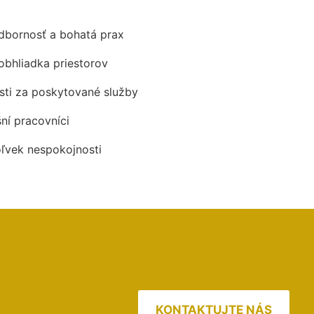
odbornosť a bohatá prax
obhliadka priestorov
ti za poskytované služby
šní pracovníci
oľvek nespokojnosti
KONTAKTUJTE NÁS