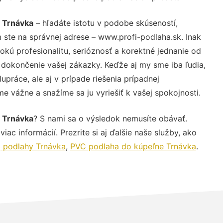
y Trnávka
– hľadáte istotu v podobe skúseností,
 ste na správnej adrese – www.profi-podlaha.sk. Inak
ú profesionalitu, serióznosť a korektné jednanie od
dokončenie vašej zákazky. Keďže aj my sme iba ľudia,
upráce, ale aj v prípade riešenia prípadnej
e vážne a snažíme sa ju vyriešiť k vašej spokojnosti.
y Trnávka
? S nami sa o výsledok nemusíte obávať.
iac informácií. Prezrite si aj ďalšie naše služby, ako
j podlahy Trnávka
,
PVC podlaha do kúpeľne Trnávka
.