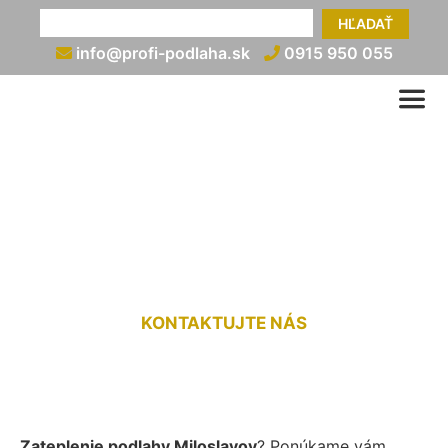
HĽADAŤ
info@profi-podlaha.sk
0915 950 055
Zateplenie podlahy cena
Miloslavov
KONTAKTUJTE NÁS
Zateplenie podlahy Miloslavov
? Ponúkame vám